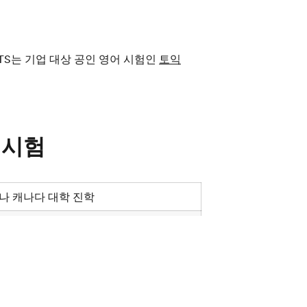
ETS는 기업 대상 공인 영어 시험인
토익
 시험
나 캐나다 대학 진학
60-$250
0일 이후