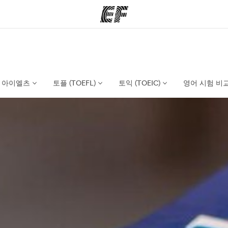
그램
지사
회
정 안내
가까운 지사 검색
사
아이엘츠
토플 (TOEFL)
토익 (TOEIC)
영어 시험 비