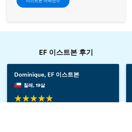
이스트본 어학연수
EF 이스트본 후기
Dominique, EF 이스트본
칠레, 19살
2개월 동안 공부를 하고, 멋진 경험이 많았는데,
무료 책자 신청
나는 많은 곳을 알았고 많은 문화의 사람들에게
둘러싸여 있어서 영어를 배울 수 있었어.나는