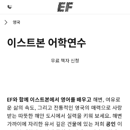
영국
홈
EF 둘러보기
이스트본 어학연수
프로그램
제공하는 과정 안내
무료 책자 신청
지사
가까운 지사 검색
회사 소개
EF 캠퍼스
EF 캠퍼스
EF와 함께 이스트본에서 영어를 배우고
해변, 여유로
사업 부문
운 삶의 속도, 그리고 전통적인 영국의 매력으로 사랑
채용
받는 따뜻한 해안 도시에서 실력을 키워 보세요. 해변
글로벌 인재 채용
가까이에 자리한 유서 깊은 건물에 있는 저희
공인
이