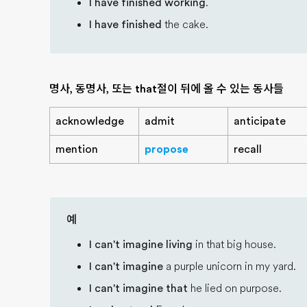
I have finished working
.
I have finished
the cake.
명사, 동명사, 또는 that절이 뒤에 올 수 있는 동사들
acknowledge
admit
anticipate
mention
propose
recall
예
I can't imagine living
in that big house.
I can't imagine
a purple unicorn in my yard.
I can't imagine that
he lied on purpose.