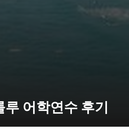
호놀룰루 어학연수 후기