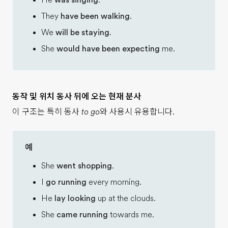
He
was singing
.
They
have been walking
.
We
will be staying
.
She
would have been expecting
me.
동작 및 위치 동사 뒤에 오는 현재 분사
이 구조는 특히 동사
to go
와 사용시 유용합니다.
예
She
went shopping
.
I
go running
every morning.
He
lay looking
up at the clouds.
She
came running
towards me.