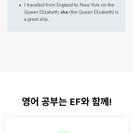
I travelled from England to New York on the
Queen Elizabeth;
she
(the Queen Elizabeth) is
a great ship.
영어 공부는 EF와 함께!