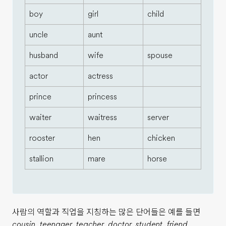
boy
girl
child
uncle
aunt
husband
wife
spouse
actor
actress
prince
princess
waiter
waitress
server
rooster
hen
chicken
stallion
mare
horse
사람의 역할과 직업을 지칭하는 많은 단어들은 예를 들면
cousin, teenager, teacher, doctor, student, friend,