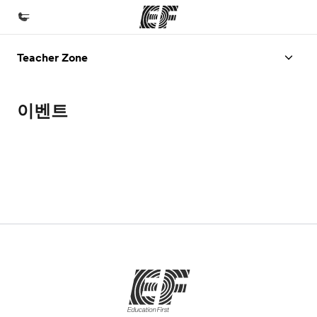
Teacher Zone
홈
EF 둘러보기
이벤트
프로그램
제공하는 과정 안내
지사
가까운 지사 검색
회사 소개
사업 부문
채용
글로벌 인재 채용