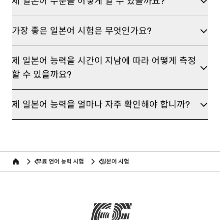
제 일본어 수준을 어떻게 알 수 있을까요?
의해 이용자 자격을 제한 및 정지시키는 경우에는 해
당 개인의 정보는 재생할 수 없는 기술적 방법에 의해
가장 좋은 일본어 시험은 무엇인가요?
삭제되며 , 어떠한 용도로도 열람 또는 이용될 수 없도
록 처리됩니다 . (공정거래위원회 표준약관 제 15 조 참
고) 정보요청/상담의 경우 : 수신거부의사를 밝힌 경우
제 일본어 능력을 시간이 지남에 따라 어떻게 측정
까지 이용 계약 또는 청약 철회 등에 관한 기록: 5년 대
할 수 있을까요?
금결제 및 재화 등의 공급에 관한 기록: 5년 소비자 불
만 또는 분쟁 처리에 관한 기록: 3년 다만, 상법 및 전
자상거래 등에서의 소비자 보호에 관한 법률 등에 의
제 일본어 능력을 얼마나 자주 확인해야 합니까?
하여 보존할 필요성이 있는 경우에는 다음과 같이 일
정기간 이용자의 개인정보를 보유할 수 있습니다. ----
---------------------- 6. 개인정보 파기절차 및 방법 회
사의 개인정보 파기절차 및 방법은 다음과 같습니다.
6.1 파기절차 - 이용자가 정보수집 목적을 위해 입력한
무료 언어 능력 시험
일본어 시험
Home
정보는 별도의 DB로 옮겨져(종이의 경우 별도의 서류
함) 내부 방침 및 기타 관련 법령에 의한 정보보호 사유
에 따라(보유 및 이용기간 참조)일정 기간 저장된 후
파기됩니다. - 동 개인정보는 법률에 의한 경우가 아니