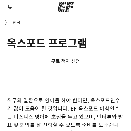
영국
홈
EF 둘러보기
옥스포드 프로그램
프로그램
제공하는 과정 안내
무료 책자 신청
지사
가까운 지사 검색
회사 소개
EF 캠퍼스
EF 캠퍼스
직무의 일환으로 영어를 해야 한다면, 옥스포드연수
사업 부문
가 많이 도움이 될 것입니다. EF 옥스포드 어학연수
채용
는 비즈니스 영어에 초점을 두고 있으며, 인터뷰와 발
글로벌 인재 채용
표 및 회의를 잘 진행할 수 있도록 준비를 도와줍니