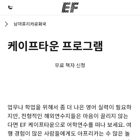
남아프리카공화국
홈
EF 둘러보기
케이프타운 프로그램
프로그램
제공하는 과정 안내
무료 책자 신청
지사
가까운 지사 검색
회사 소개
EF 캠퍼스
EF 캠퍼스
업무나 학업을 위해서 좀 더 나은 영어 실력이 필요하
사업 부문
지만, 전형적인 해외연수지들은 마음이 끌리지 않는
채용
다면 EF 케이프타운으로 어학연수를 떠나 보세요. 여
글로벌 인재 채용
행 경험이 많은 사람들에게도 아프리카는 수 많은 놀