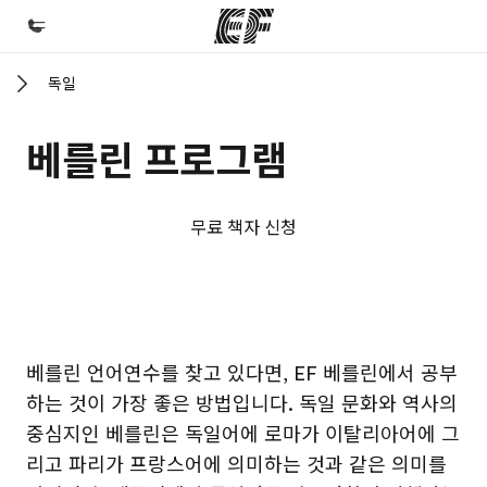
독일
홈
EF 둘러보기
베를린 프로그램
프로그램
제공하는 과정 안내
무료 책자 신청
지사
가까운 지사 검색
회사 소개
EF 캠퍼스
EF 캠퍼스
베를린 언어연수를 찾고 있다면, EF 베를린에서 공부
사업 부문
하는 것이 가장 좋은 방법입니다. 독일 문화와 역사의
채용
중심지인 베를린은 독일어에 로마가 이탈리아어에 그
글로벌 인재 채용
리고 파리가 프랑스어에 의미하는 것과 같은 의미를