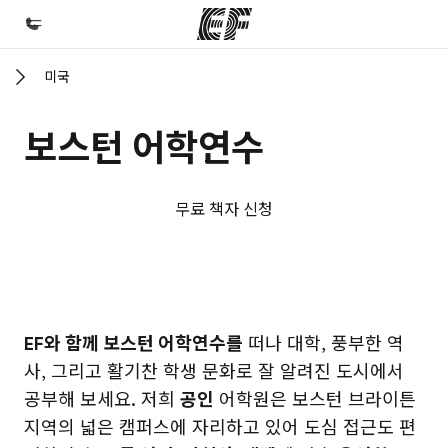
미국
홈
EF 둘러보기
보스턴 어학연수
프로그램
제공하는 과정 안내
무료 책자 신청
지사
가까운 지사 검색
회사 소개
EF 캠퍼스
EF 캠퍼스
EF와 함께 보스턴 어학연수를
떠나 대학, 풍부한 역
사업 부문
사, 그리고 활기찬 학생 문화로 잘 알려진 도시에서
채용
공부해 보세요. 저희
공인
어학원은 보스턴 브라이튼
글로벌 인재 채용
지역의 넓은 캠퍼스에 자리하고 있어 도심 접근도 편