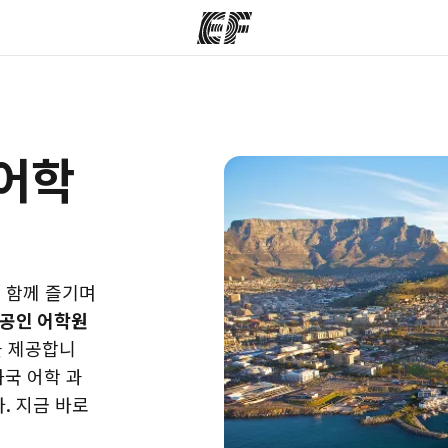
그램
지사
회
어학
정 안내
가까운 지사 검색
사
 함께 즐기며
공인 어학원
을 제공합니
국 어학 과
. 지금 바로