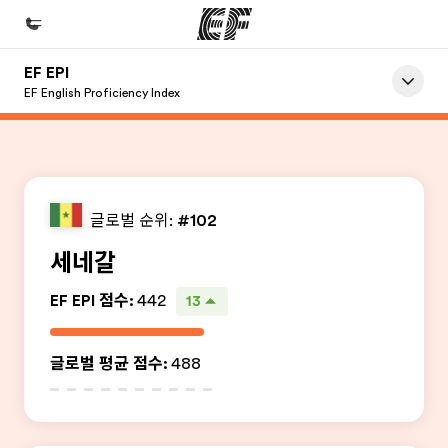
EF EPI
홈
EF English Proficiency Index
EF 둘러보기
프로그램
제공하는 과정 안내
글로벌 순위:
#102
지사
세네갈
가까운 지사 검색
EF EPI 점수
:
442
13
회사 소개
사업 부문
글로벌 평균 점수
:
488
채용
글로벌 인재 채용