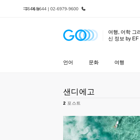
1644-9644 | 02-6979-9600
메뉴
여행, 어학 그
신 정보 by EF
홈
프로
EF 둘러보기
제공하는 과
언어
문화
여행
샌디에고
2
포스트