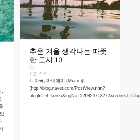
추운 겨울 생각나는 따뜻
한 도시 10
1
분 소요
1. 미국, 마이애미 (Miami)[]
(http://blog.naver.com/PostView.nhn?
,
blogId=ef_korea&logNo=220924713272&redirect=Dlog&
로
을
 있
까
사
는