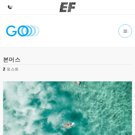
홈
EF 둘러보기
프로그램
본머스
제공하는 과정 안내
2
포스트
지사
가까운 지사 검색
회사 소개
사업 부문
채용
글로벌 인재 채용