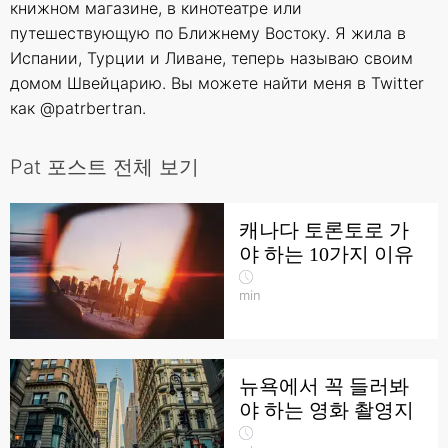
книжном магазине, в кинотеатре или
путешествующую по Ближнему Востоку. Я жила в
Испании, Турции и Ливане, теперь называю своим
домом Швейцарию. Вы можете найти меня в Twitter
как @patrbertran.
Pat 포스트 전체 보기
캐나다 토론토로 가
야 하는 10가지 이유
min
뉴욕에서 꼭 들러봐
야 하는 영화 촬영지