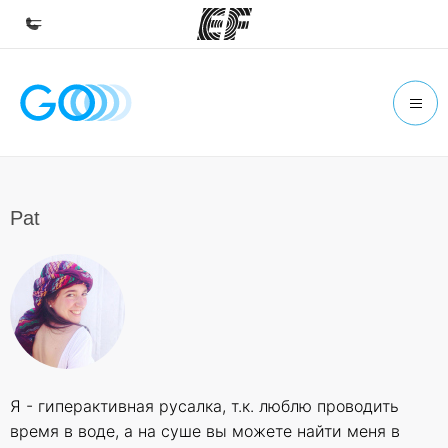
홈
EF 둘러보기
프로그램
제공하는 과정 안내
Pat
지사
가까운 지사 검색
회사 소개
사업 부문
채용
Я - гиперактивная русалка, т.к. люблю проводить
글로벌 인재 채용
время в воде, а на суше вы можете найти меня в